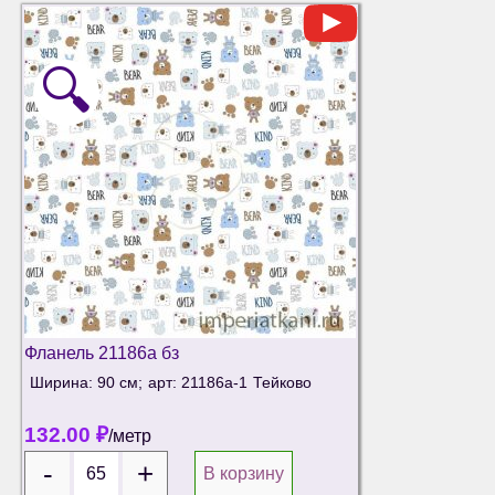
🔍
Фланель 21186а бз
Ширина: 90 см;
арт: 21186а-1
Тейково
132.00
₽
/метр
В корзину