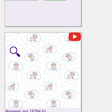
🔍
Фланель арт 18784 бз