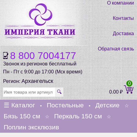
О компании
Контакты
Доставка
Обратная связь
8 800 7004177
Звонок из регионов бесплатный
Пн - Пт с 9:00 до 17:00 (Мск время)
Архангельск
Регион:
0
🔍
0.00
₽
☰
Каталог
Постельные
Детские
•
•
☆
Бязь 150 см
Перкаль 150 см
☆
☆
Поплин эксклюзив