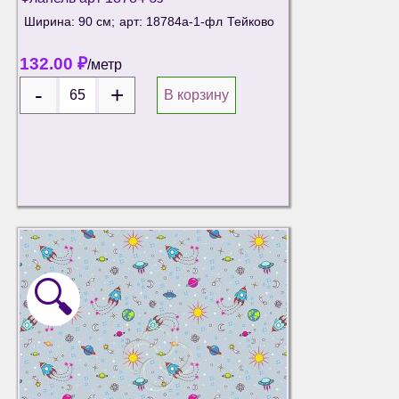
Ширина: 90 см;
арт: 18784а-1-фл
Тейково
132.00
₽
/метр
В корзину
🔍