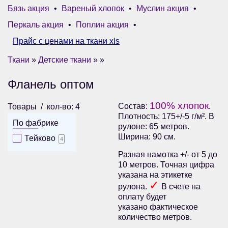
Бязь акция
•
Вареный хлопок
•
Муслин акция
•
Перкаль акция
•
Поплин акция
•
Прайс с ценами на ткани xls
Ткани
»
Детские ткани
» »
Фланель оптом
100% хлопок
Состав:
.
Товары
кол-во: 4
Плотность: 175+/-5 г/м². В
По фабрике
рулоне: 65 метров.
Ширина: 90 см.
Тейково
4
Разная намотка +/- от 5 до
10 метров. Точная цифра
указана на этикетке
✓
рулона.
В счете на
оплату будет
указано фактическое
количество метров.