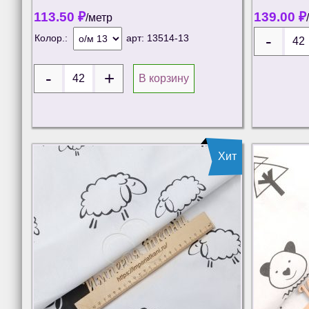
113.50
₽
139.00
₽
/метр
Колор.:
арт:
13514-13
В корзину
Хит