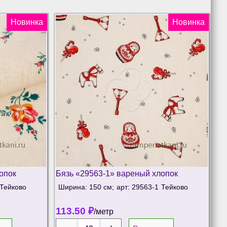
Новинка
Новинка
опок
Бязь «29563-1» вареный хлопок
Тейково
Ширина: 150 см;
арт: 29563-1
Тейково
113.50
₽
/метр