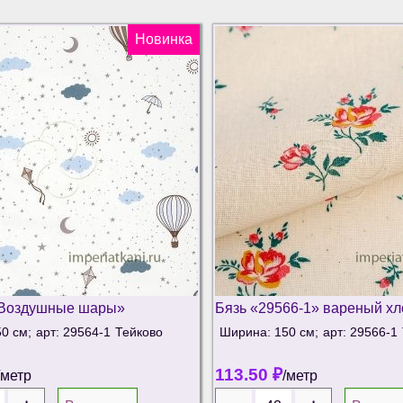
Новинка
«Воздушные шары»
Бязь «29566-1» вареный хл
0 см;
арт: 29564-1
Тейково
Ширина: 150 см;
арт: 29566-1
113.50
₽
/метр
/метр