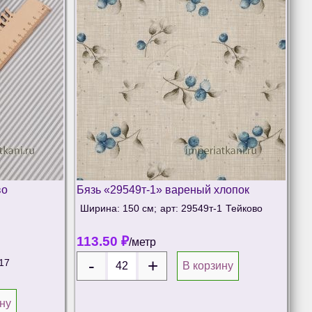
во
Бязь «29549т-1» вареный хлопок
Ширина: 150 см;
арт: 29549т-1
Тейково
113.50
₽
/метр
17
В корзину
ну