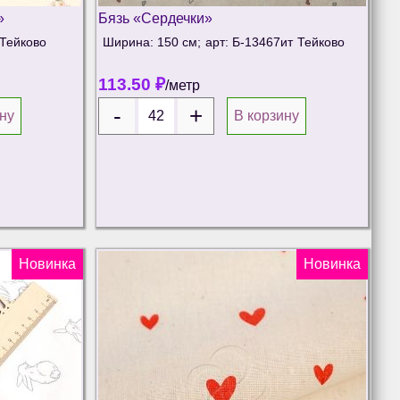
»
Бязь «Сердечки»
Тейково
Ширина: 150 см;
арт: Б-13467ит
Тейково
113.50
₽
/метр
ну
В корзину
Новинка
Новинка