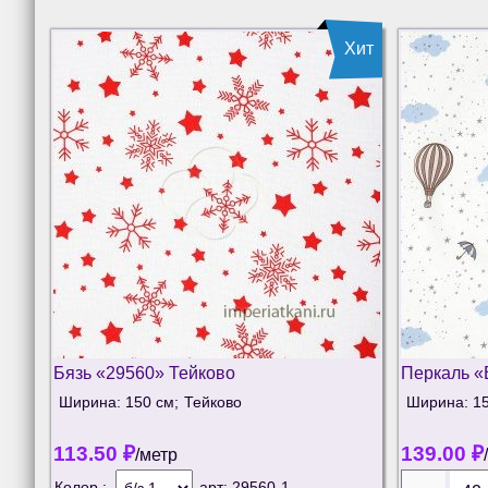
Хит
Бязь «29560» Тейково
Перкаль 
Ширина: 150 см;
Тейково
Ширина: 15
113.50
₽
139.00
₽
/метр
Колор.:
арт:
29560-1