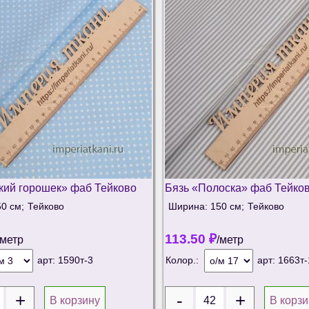
кий горошек» фаб Тейково
Бязь «Полоска» фаб Тейко
0 см;
Тейково
Ширина: 150 см;
Тейково
113.50
₽
/метр
/метр
арт:
1590т-3
Колор.:
арт:
1663т-
В корзину
В корзи