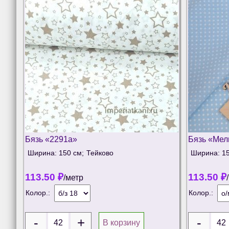
Бязь «2291а»
Бязь «Мел
Ширина: 150 см;
Тейково
Ширина: 15
113.50
₽
113.50
₽
/метр
Колор.:
Колор.:
В корзину