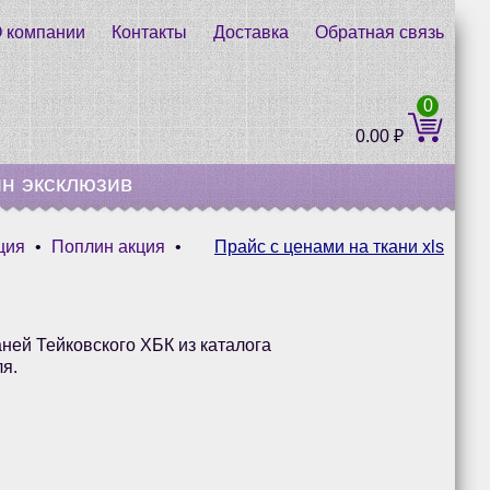
 компании
Контакты
Доставка
Обратная связь
0
0.00
₽
н эксклюзив
ция
•
Поплин акция
•
Прайс с ценами на ткани xls
ней Тейковского ХБК из каталога
я.