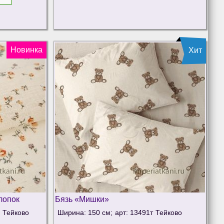
Новинка
Хит
лопок
Бязь «Мишки»
Тейково
Ширина: 150 см;
арт: 13491т
Тейково