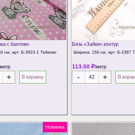
ка с бантом»
Бязь «Зайки» контур
0 см;
арт: Б-3923-1
Тейково
Ширина: 150 см;
арт: Б-2387
Т
113.50
₽
/метр
/метр
В корзину
В корзи
Новинка