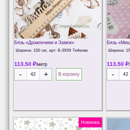
Бязь «Дракончики и Замок»
Бязь «Миш
Ширина: 150 см;
арт: Б-3939
Тейково
Ширина: 15
113.50
₽
113.50
₽
/метр
В корзину
Новинка