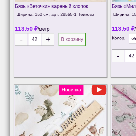
Бязь «Веточки» вареный хлопок
Бязь «Мил
Ширина: 150 см;
арт: 29565-1
Тейково
Ширина: 15
113.50
₽
113.50
₽
/метр
Колор.:
В корзину
Новинка