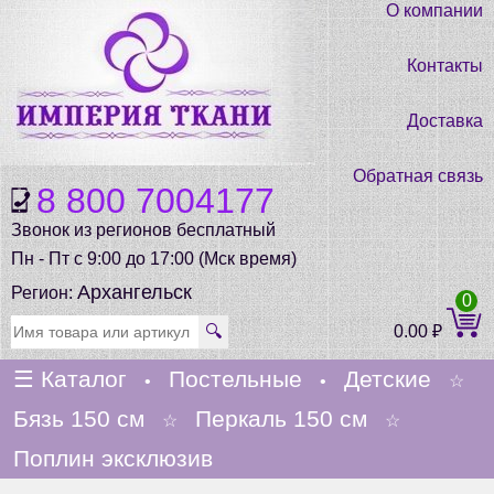
О компании
Контакты
Доставка
Обратная связь
8 800 7004177
Звонок из регионов бесплатный
Пн - Пт с 9:00 до 17:00 (Мск время)
Архангельск
Регион:
0
🔍
0.00
₽
☰
Каталог
Постельные
Детские
•
•
☆
Бязь 150 см
Перкаль 150 см
☆
☆
Поплин эксклюзив