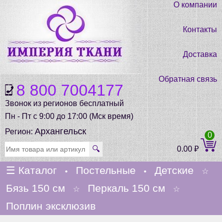
О компании
Контакты
Доставка
Обратная связь
8 800 7004177
Звонок из регионов бесплатный
Пн - Пт с 9:00 до 17:00 (Мск время)
Архангельск
Регион:
0
🔍
0.00
₽
☰
Каталог
Постельные
Детские
•
•
☆
Бязь 150 см
Перкаль 150 см
☆
☆
Поплин эксклюзив