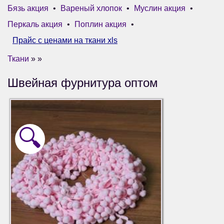
Бязь акция
•
Вареный хлопок
•
Муслин акция
•
Перкаль акция
•
Поплин акция
•
Прайс с ценами на ткани xls
Ткани
» »
Швейная фурнитура оптом
🔍