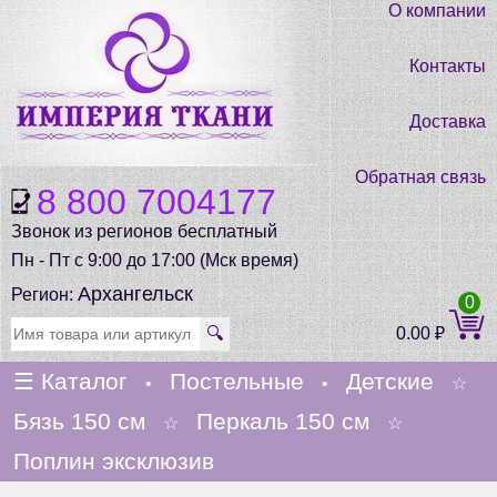
О компании
Контакты
Доставка
Обратная связь
8 800 7004177
Звонок из регионов бесплатный
Пн - Пт с 9:00 до 17:00 (Мск время)
Архангельск
Регион:
0
🔍
0.00
₽
☰
Каталог
Постельные
Детские
•
•
☆
Бязь 150 см
Перкаль 150 см
☆
☆
Поплин эксклюзив