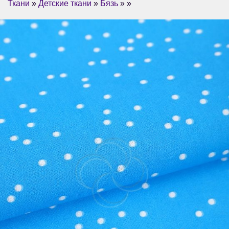
Ткани
»
Детские ткани
»
Бязь
» »