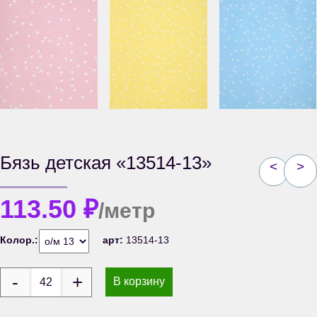
Бязь детская «13514-13»
<
>
113.50
₽
/метр
Колор.:
арт:
13514-13
В корзину