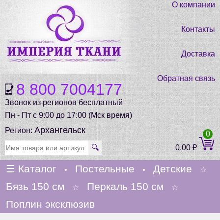
О компании
Контакты
Доставка
Обратная связь
8 800 7004177
Звонок из регионов бесплатный
Пн - Пт с 9:00 до 17:00 (Мск время)
Архангельск
Регион:
0
🔍
0.00
₽
☰
Каталог
Постельные
Детские
•
•
☆
Бязь 150 см
Перкаль 150 см
☆
☆
Поплин эксклюзив