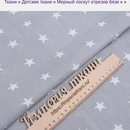
Ткани
»
Детские ткани
»
Мерный лоскут отрезов бязи
» »