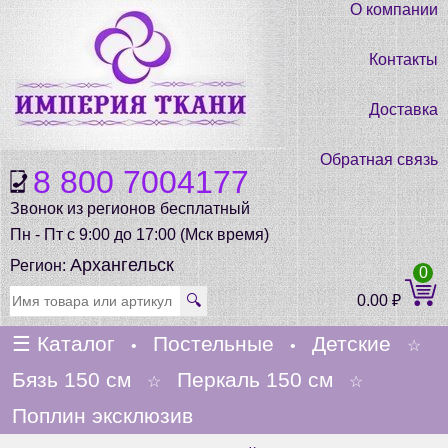
О компании
Контакты
Доставка
Обратная связь
8 800 7004177
Звонок из регионов бесплатный
Пн - Пт с 9:00 до 17:00 (Мск время)
Архангельск
Регион:
0
🔍
0.00
₽
☰
Каталог
Постельные
Детские
•
•
☆
Бязь 150 см
Перкаль 150 см
☆
☆
Поплин эксклюзив