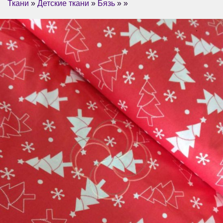
Ткани
»
Детские ткани
»
Бязь
» »