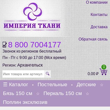
О компании
Контакты
Доставка
Обратная связь
8 800 7004177
Звонок из регионов бесплатный
Пн - Пт с 9:00 до 17:00 (Мск время)
Архангельск
Регион:
0
🔍
0.00
₽
☰
Каталог
Постельные
Детские
•
•
☆
Бязь 150 см
Перкаль 150 см
☆
☆
Поплин эксклюзив