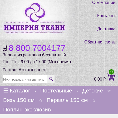
О компании
Контакты
Доставка
Обратная связь
8 800 7004177
Звонок из регионов бесплатный
Пн - Пт с 9:00 до 17:00 (Мск время)
Архангельск
Регион:
0
🔍
0.00
₽
☰
Каталог
Постельные
Детские
•
•
☆
Бязь 150 см
Перкаль 150 см
☆
☆
Поплин эксклюзив