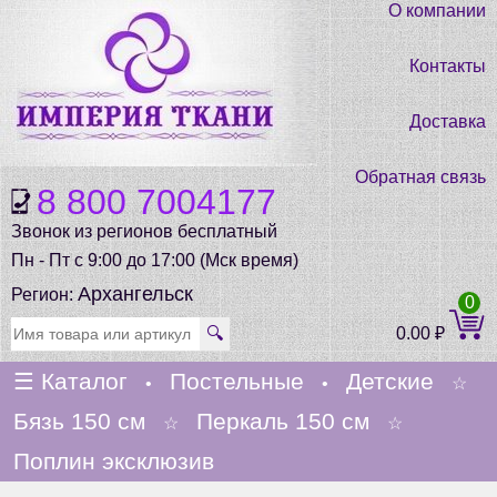
О компании
Контакты
Доставка
Обратная связь
8 800 7004177
Звонок из регионов бесплатный
Пн - Пт с 9:00 до 17:00 (Мск время)
Архангельск
Регион:
0
🔍
0.00
₽
☰
Каталог
Постельные
Детские
•
•
☆
Бязь 150 см
Перкаль 150 см
☆
☆
Поплин эксклюзив