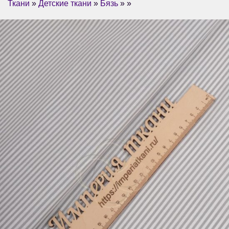
Ткани
»
Детские ткани
»
Бязь
» »