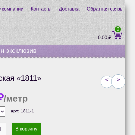
 компании
Контакты
Доставка
Обратная связь
0
0.00
₽
н эксклюзив
ская «1811»
<
>
₽
/метр
арт:
1811-1
В корзину