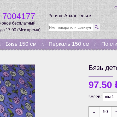
О
0 7004177
Архангельск
Регион:
гионов бесплатный
🔍
 до 17:00 (Мск время)
Бязь 150 см
Перкаль 150 см
Попли
☆
☆
☆
Бязь дет
97.50
Колор.: