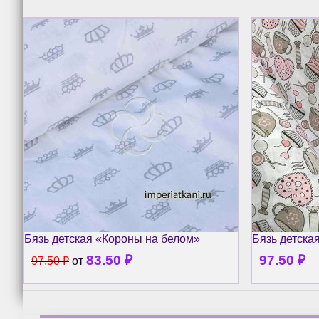
Бязь детская «Короны на белом»
Бязь детска
83.50
₽
97.50
₽
97.50
₽
от