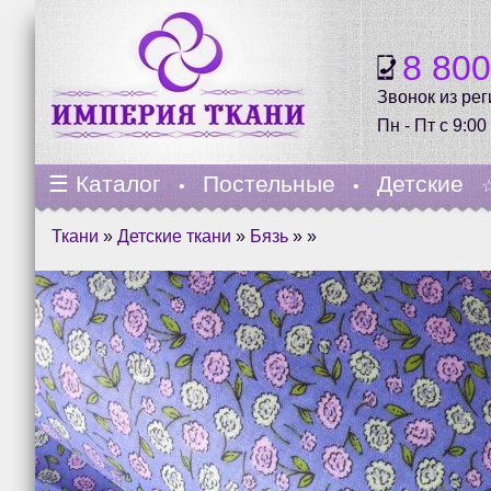
8 80
Звонок из ре
Пн - Пт с 9:00
☰
Каталог
Постельные
Детские
•
•
Ткани
»
Детские ткани
»
Бязь
» »