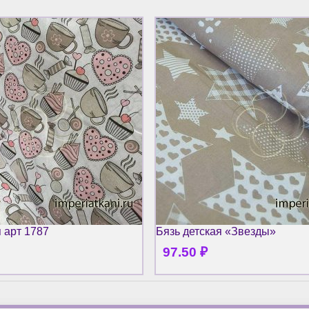
я арт 1787
Бязь детская «Звезды»
97.50
₽