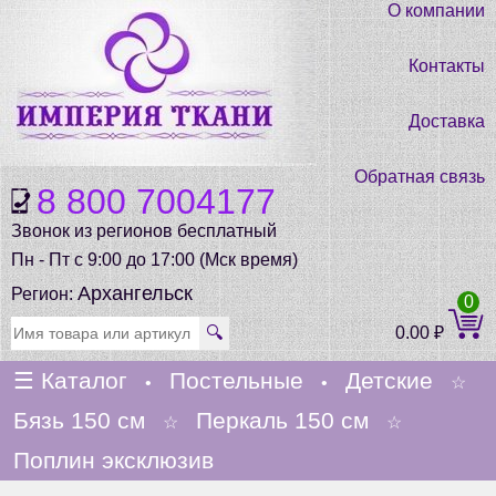
О компании
Контакты
Доставка
Обратная связь
8 800 7004177
Звонок из регионов бесплатный
Пн - Пт с 9:00 до 17:00 (Мск время)
Архангельск
Регион:
0
🔍
0.00
₽
☰
Каталог
Постельные
Детские
•
•
☆
Бязь 150 см
Перкаль 150 см
☆
☆
Поплин эксклюзив