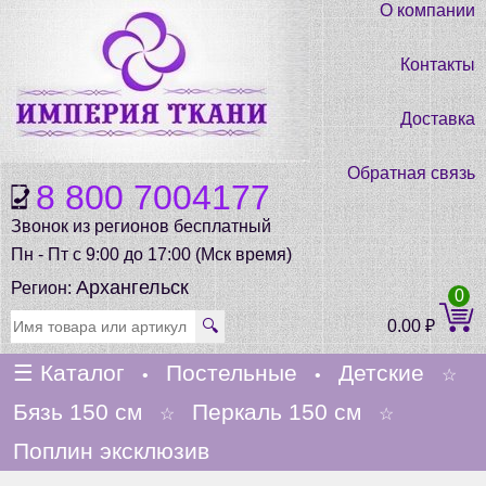
О компании
Контакты
Доставка
Обратная связь
8 800 7004177
Звонок из регионов бесплатный
Пн - Пт с 9:00 до 17:00 (Мск время)
Архангельск
Регион:
0
🔍
0.00
₽
☰
Каталог
Постельные
Детские
•
•
☆
Бязь 150 см
Перкаль 150 см
☆
☆
Поплин эксклюзив