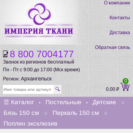
О компании
Контакты
Доставка
Обратная связь
8 800 7004177
Звонок из регионов бесплатный
Пн - Пт с 9:00 до 17:00 (Мск время)
Архангельск
Регион:
0
🔍
0.00
₽
☰
Каталог
Постельные
Детские
•
•
☆
Бязь 150 см
Перкаль 150 см
☆
☆
Поплин эксклюзив