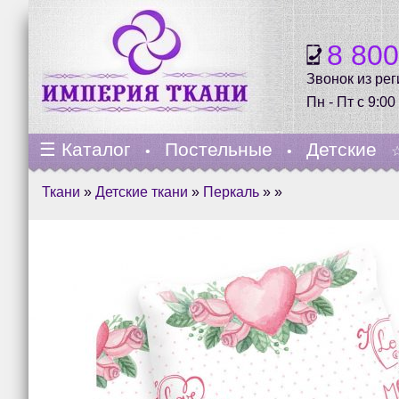
8 80
Звонок из ре
Пн - Пт с 9:00
☰
Каталог
Постельные
Детские
•
•
Ткани
»
Детские ткани
»
Перкаль
» »