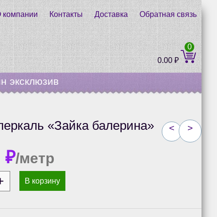
 компании
Контакты
Доставка
Обратная связь
0
0.00
₽
н эксклюзив
перкаль «Зайка балерина»
<
>
0
₽
/метр
В корзину