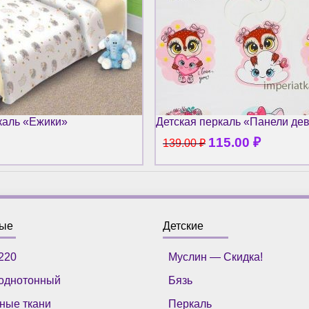
каль «Ежики»
Детская перкаль «Панели де
115.00
₽
139.00
₽
ные
Детские
220
Муслин — Скидка!
однотонный
Бязь
ные ткани
Перкаль