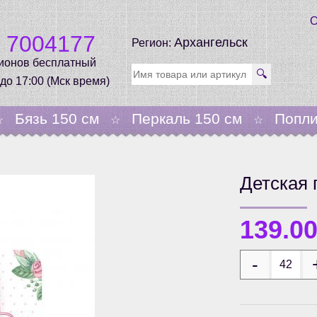
О
0 7004177
Архангельск
Регион:
гионов бесплатный
🔍
 до 17:00 (Мск время)
Бязь 150 см
Перкаль 150 см
Попли
☆
☆
☆
Детская 
139.0