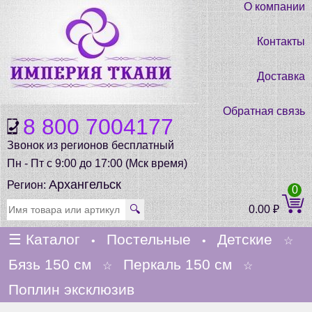
О компании
Контакты
Доставка
Обратная связь
8 800 7004177
Звонок из регионов бесплатный
Пн - Пт с 9:00 до 17:00 (Мск время)
Архангельск
Регион:
0
🔍
0.00
₽
☰
Каталог
Постельные
Детские
•
•
☆
Бязь 150 см
Перкаль 150 см
☆
☆
Поплин эксклюзив