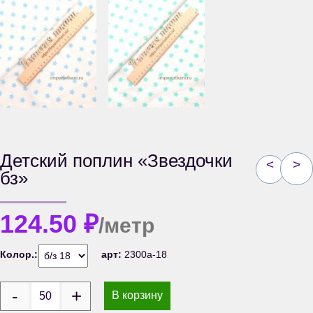
Детский поплин «Звездочки
<
>
бз»
124.50
₽
/метр
Колор.:
арт:
2300а-18
В корзину