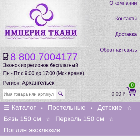
О компании
Контакты
Доставка
Обратная связь
8 800 7004177
Звонок из регионов бесплатный
Пн - Пт с 9:00 до 17:00 (Мск время)
Архангельск
Регион:
0
🔍
0.00
₽
☰
Каталог
Постельные
Детские
•
•
☆
Бязь 150 см
Перкаль 150 см
☆
☆
Поплин эксклюзив