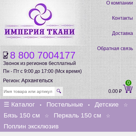
О компании
Контакты
Доставка
Обратная связь
8 800 7004177
Звонок из регионов бесплатный
Пн - Пт с 9:00 до 17:00 (Мск время)
Архангельск
Регион:
0
🔍
0.00
₽
☰
Каталог
Постельные
Детские
•
•
☆
Бязь 150 см
Перкаль 150 см
☆
☆
Поплин эксклюзив