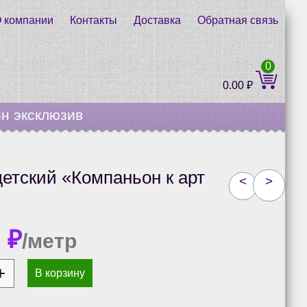
 компании
Контакты
Доставка
Обратная связь
0
0.00
₽
н эксклюзив
етский «Компаньон к арт
<
>
0
₽
/метр
В корзину