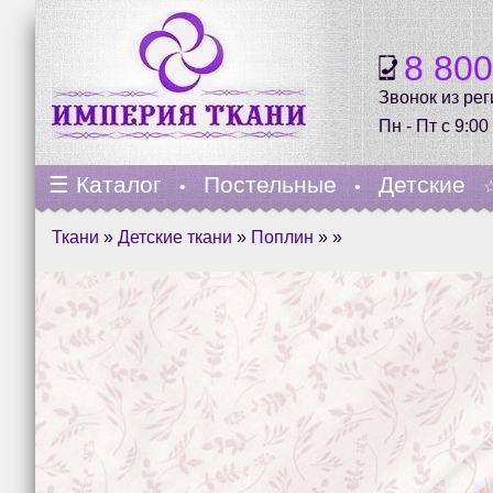
8 80
Звонок из ре
Пн - Пт с 9:00
☰
Каталог
Постельные
Детские
•
•
Ткани
»
Детские ткани
»
Поплин
» »