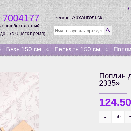
О
0 7004177
Архангельск
Регион:
гионов бесплатный
🔍
 до 17:00 (Мск время)
Бязь 150 см
Перкаль 150 см
Попли
☆
☆
☆
Поплин д
2335»
124.5