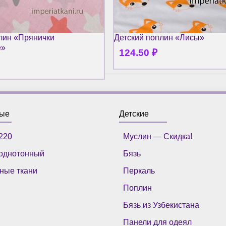
лин «Прянички
Детский поплин «Лисы»
е»
124.50
₽
ные
Детские
220
Муслин — Скидка!
однотонный
Бязь
ные ткани
Перкаль
Поплин
Бязь из Узбекистана
Панели для одеял