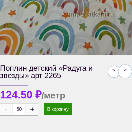
Поплин детский «Радуга и
<
>
звезды» арт 2265
124.50
₽
/метр
В корзину