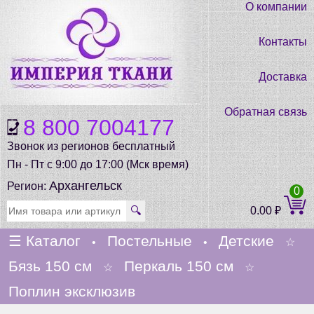
О компании
Контакты
Доставка
Обратная связь
8 800 7004177
Звонок из регионов бесплатный
Пн - Пт с 9:00 до 17:00 (Мск время)
Архангельск
Регион:
0
🔍
0.00
₽
☰
Каталог
Постельные
Детские
•
•
☆
Бязь 150 см
Перкаль 150 см
☆
☆
Поплин эксклюзив