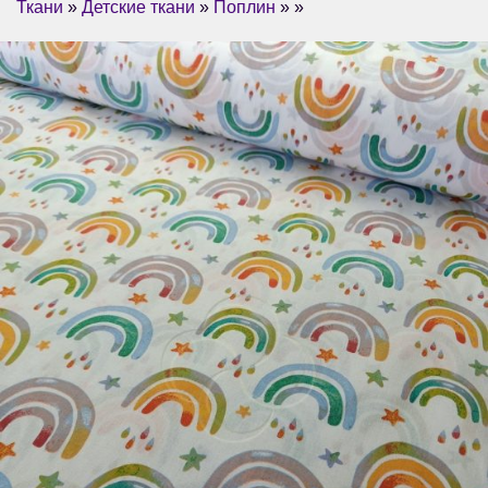
Ткани
»
Детские ткани
»
Поплин
» »