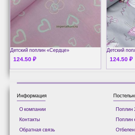
Детский поплин «Сердце»
Детский по
124.50
₽
124.50
₽
Информация
Постель
О компании
Поплин 
Контакты
Поплин 
Обратная связь
Отбелен