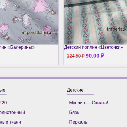
плин «Балерины»
Детский поплин «Цветочки»
90.00
₽
124.50
₽
ные
Детские
220
Муслин — Скидка!
однотонный
Бязь
ные ткани
Перкаль