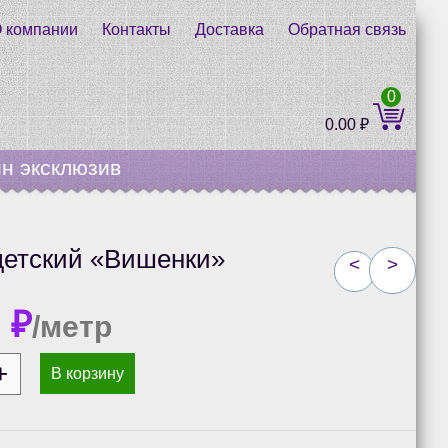
 компании
Контакты
Доставка
Обратная связь
0
0.00
₽
н эксклюзив
детский «Вишенки»
<
>
0
₽
/метр
В корзину