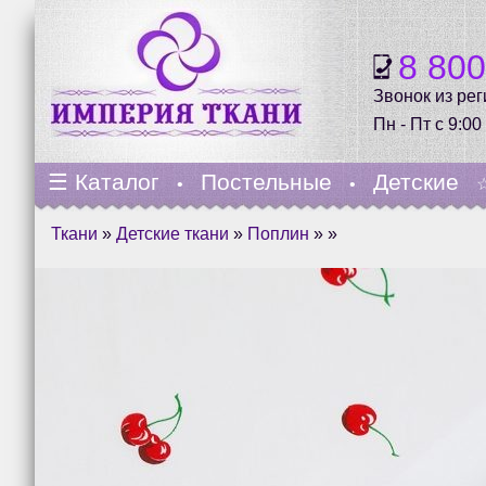
8 80
Звонок из ре
Пн - Пт с 9:00
☰
Каталог
Постельные
Детские
•
•
Ткани
»
Детские ткани
»
Поплин
» »