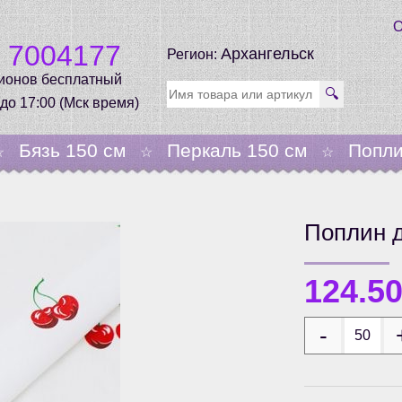
О
0 7004177
Архангельск
Регион:
гионов бесплатный
🔍
 до 17:00 (Мск время)
Бязь 150 см
Перкаль 150 см
Попли
☆
☆
☆
Поплин 
124.5