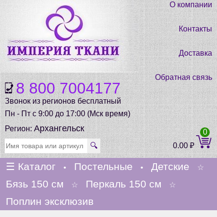
О компании
Контакты
Доставка
Обратная связь
8 800 7004177
Звонок из регионов бесплатный
Пн - Пт с 9:00 до 17:00 (Мск время)
Архангельск
Регион:
0
🔍
0.00
₽
☰
Каталог
Постельные
Детские
•
•
☆
Бязь 150 см
Перкаль 150 см
☆
☆
Поплин эксклюзив