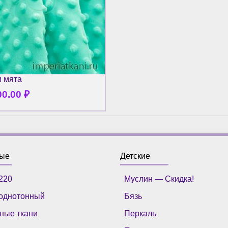
 мята
00.00
₽
ные
Детские
220
Муслин — Скидка!
однотонный
Бязь
ные ткани
Перкаль