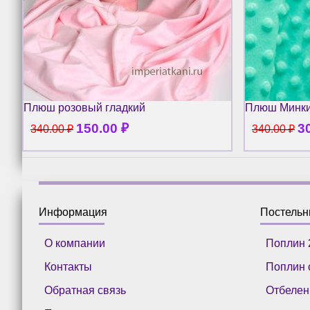
Плюш розовый гладкий
Плюш Минки
150.00
₽
3
340.00
₽
340.00
₽
Информация
Постель
О компании
Поплин 
Контакты
Поплин 
Обратная связь
Отбелен