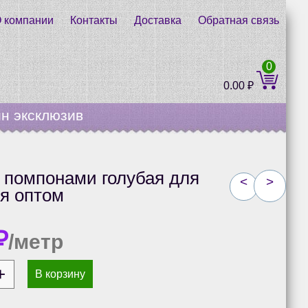
 компании
Контакты
Доставка
Обратная связь
0
0.00
₽
н эксклюзив
 помпонами голубая для
<
>
я оптом
₽
/метр
В корзину