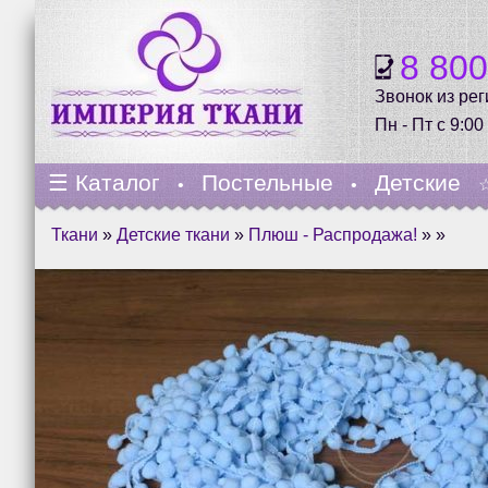
8 80
Звонок из ре
Пн - Пт с 9:00
☰
Каталог
Постельные
Детские
•
•
Ткани
»
Детские ткани
»
Плюш - Распродажа!
» »