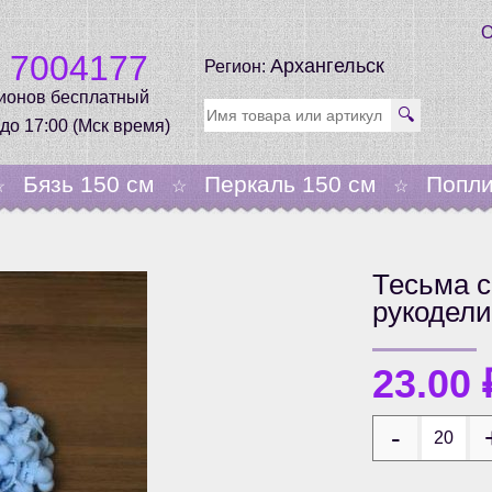
О
0 7004177
Архангельск
Регион:
гионов бесплатный
🔍
 до 17:00 (Мск время)
Бязь 150 см
Перкаль 150 см
Попли
☆
☆
☆
Тесьма с
рукодели
23.00