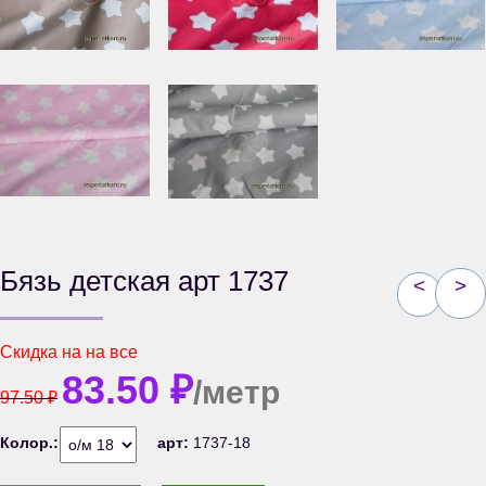
Бязь детская арт 1737
<
>
Скидка на
на все
83.50
₽
/метр
97.50
₽
Колор.:
арт:
1737-18