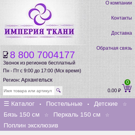
О компании
Контакты
Доставка
Обратная связь
8 800 7004177
Звонок из регионов бесплатный
Пн - Пт с 9:00 до 17:00 (Мск время)
Архангельск
Регион:
0
🔍
0.00
₽
☰
Каталог
Постельные
Детские
•
•
☆
Бязь 150 см
Перкаль 150 см
☆
☆
Поплин эксклюзив