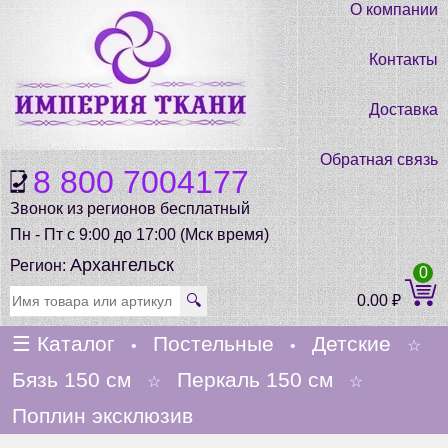
О компании
Контакты
Доставка
Обратная связь
8 800 7004177
Звонок из регионов бесплатный
Пн - Пт с 9:00 до 17:00 (Мск время)
Архангельск
Регион:
0
🔍
0.00
₽
☰
Каталог
Постельные
Детские
•
•
☆
Бязь 150 см
Перкаль 150 см
☆
☆
Поплин эксклюзив