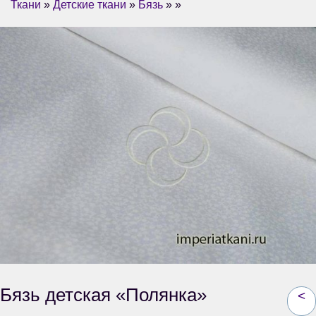
Ткани
»
Детские ткани
»
Бязь
» »
Бязь детская «Полянка»
<