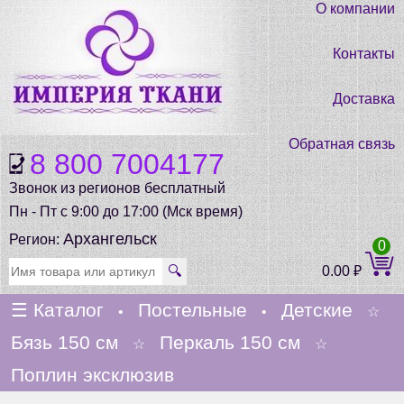
О компании
Контакты
Доставка
Обратная связь
8 800 7004177
Звонок из регионов бесплатный
Пн - Пт с 9:00 до 17:00 (Мск время)
Архангельск
Регион:
0
🔍
0.00
₽
☰
Каталог
Постельные
Детские
•
•
☆
Бязь 150 см
Перкаль 150 см
☆
☆
Поплин эксклюзив