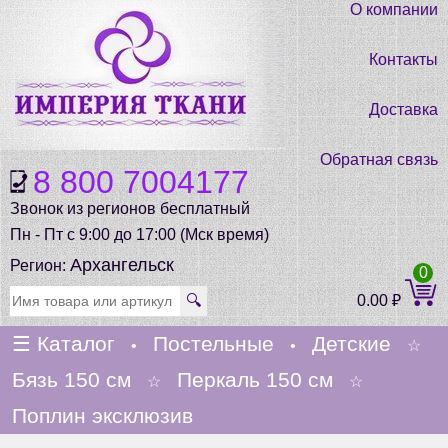
О компании
Контакты
Доставка
Обратная связь
8 800 7004177
Звонок из регионов бесплатный
Пн - Пт с 9:00 до 17:00 (Мск время)
Архангельск
Регион:
0
🔍
0.00
₽
☰
Каталог
Постельные
Детские
•
•
☆
Бязь 150 см
Перкаль 150 см
☆
☆
Поплин эксклюзив