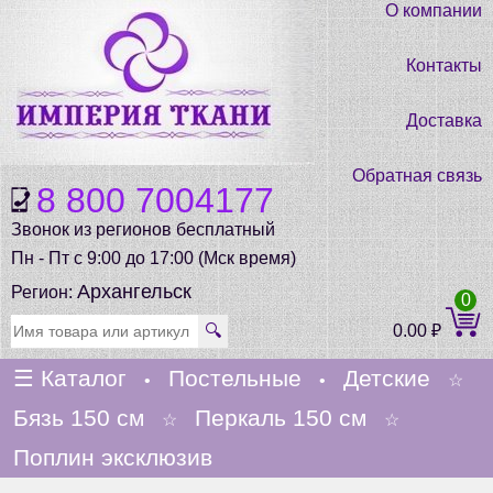
О компании
Контакты
Доставка
Обратная связь
8 800 7004177
Звонок из регионов бесплатный
Пн - Пт с 9:00 до 17:00 (Мск время)
Архангельск
Регион:
0
🔍
0.00
₽
☰
Каталог
Постельные
Детские
•
•
☆
Бязь 150 см
Перкаль 150 см
☆
☆
Поплин эксклюзив