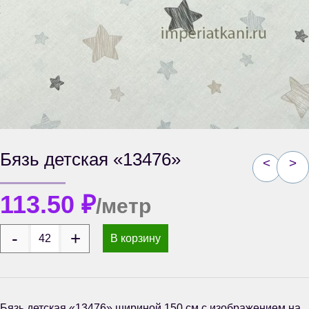
Бязь детская «13476»
<
>
113.50
₽
/метр
В корзину
Бязь детская «13476» шириной 150 см с изображением на