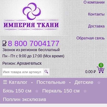
О компании
Контакты
Доставка
Обратная связь
8 800 7004177
Звонок из регионов бесплатный
Пн - Пт с 9:00 до 17:00 (Мск время)
Архангельск
Регион:
0
🔍
0.00
₽
☰
Каталог
Постельные
Детские
•
•
☆
Бязь 150 см
Перкаль 150 см
☆
☆
Поплин эксклюзив