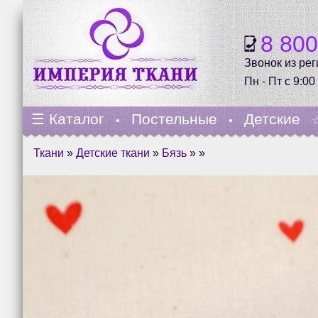
8 80
Звонок из ре
Пн - Пт с 9:00
☰
Каталог
Постельные
Детские
•
•
Ткани
»
Детские ткани
»
Бязь
» »