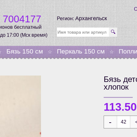
О
0 7004177
Архангельск
Регион:
гионов бесплатный
🔍
 до 17:00 (Мск время)
Бязь 150 см
Перкаль 150 см
Попли
☆
☆
☆
Бязь дет
хлопок
113.5