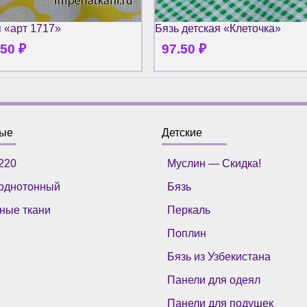
я «арт 1717»
Бязь детская «Клеточка»
.50
₽
97.50
₽
ные
Детские
220
Муслин — Скидка!
однотонный
Бязь
ные ткани
Перкаль
Поплин
Бязь из Узбекистана
Панели для одеял
Панели для подушек