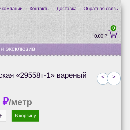
 компании
Контакты
Доставка
Обратная связь
0
0.00
₽
н эксклюзив
ская «29558т-1» вареный
<
>
0
₽
/метр
В корзину