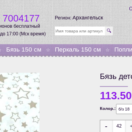
О
0 7004177
Архангельск
Регион:
гионов бесплатный
🔍
 до 17:00 (Мск время)
Бязь 150 см
Перкаль 150 см
Попли
☆
☆
☆
Бязь дет
113.5
Колор.: