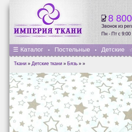
8 80
Звонок из ре
Пн - Пт с 9:00
☰
Каталог
Постельные
Детские
•
•
Ткани
»
Детские ткани
»
Бязь
» »