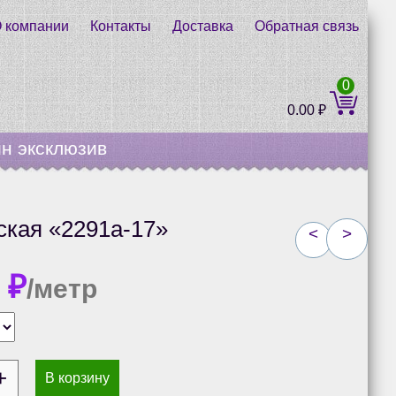
 компании
Контакты
Доставка
Обратная связь
0
0.00
₽
н эксклюзив
ская «2291а-17»
<
>
0
₽
/метр
В корзину