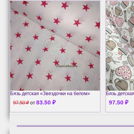
Бязь детская «Звездочки на белом»
Бязь детска
83.50
₽
97.50
₽
97.50
₽
от