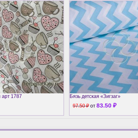
я арт 1787
Бязь детская «Зигзаг»
83.50
₽
97.50
₽
от