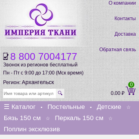
О компании
Контакты
Доставка
Обратная связь
8 800 7004177
Звонок из регионов бесплатный
Пн - Пт с 9:00 до 17:00 (Мск время)
Архангельск
Регион:
0
🔍
0.00
₽
☰
Каталог
Постельные
Детские
•
•
☆
Бязь 150 см
Перкаль 150 см
☆
☆
Поплин эксклюзив