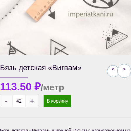
Бязь детская «Вигвам»
<
>
113.50
₽
/метр
В корзину
Бязь детская «Вигвам» шириной 150 см с изображением на