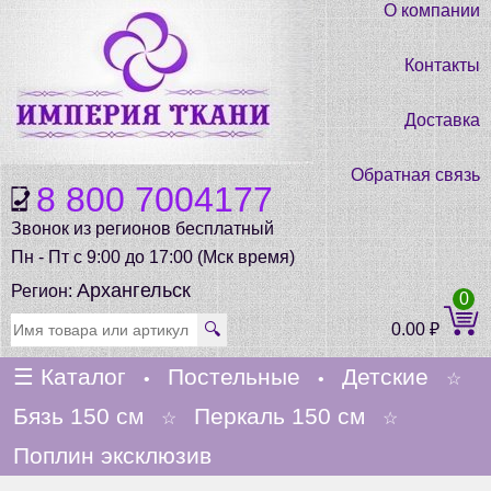
О компании
Контакты
Доставка
Обратная связь
8 800 7004177
Звонок из регионов бесплатный
Пн - Пт с 9:00 до 17:00 (Мск время)
Архангельск
Регион:
0
🔍
0.00
₽
☰
Каталог
Постельные
Детские
•
•
☆
Бязь 150 см
Перкаль 150 см
☆
☆
Поплин эксклюзив