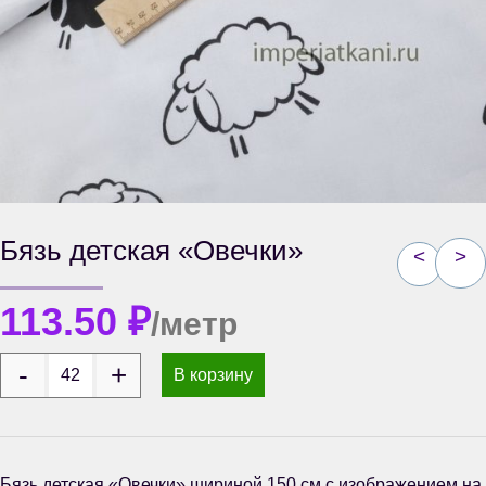
Бязь детская «Овечки»
<
>
113.50
₽
/метр
В корзину
Бязь детская «Овечки» шириной 150 см с изображением на