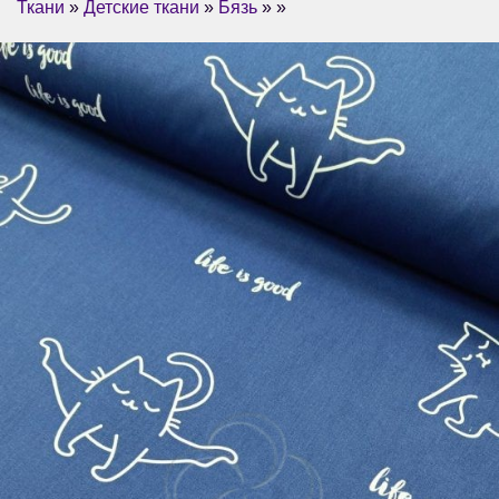
Ткани
»
Детские ткани
»
Бязь
» »