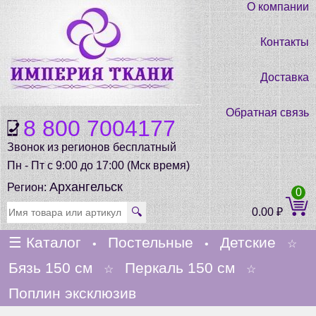
О компании
Контакты
Доставка
Обратная связь
8 800 7004177
Звонок из регионов бесплатный
Пн - Пт с 9:00 до 17:00 (Мск время)
Архангельск
Регион:
0
🔍
0.00
₽
☰
Каталог
Постельные
Детские
•
•
☆
Бязь 150 см
Перкаль 150 см
☆
☆
Поплин эксклюзив