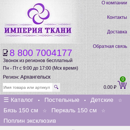
О компании
Контакты
Доставка
Обратная связь
8 800 7004177
Звонок из регионов бесплатный
Пн - Пт с 9:00 до 17:00 (Мск время)
Архангельск
Регион:
0
🔍
0.00
₽
☰
Каталог
Постельные
Детские
•
•
☆
Бязь 150 см
Перкаль 150 см
☆
☆
Поплин эксклюзив