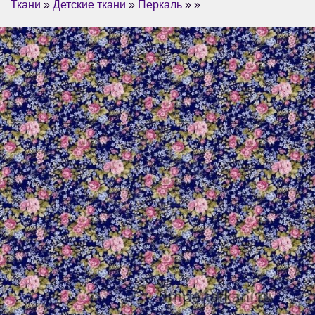
Ткани
»
Детские ткани
»
Перкаль
» »