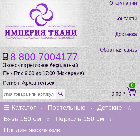
О компании
Контакты
Доставка
Обратная связь
8 800 7004177
Звонок из регионов бесплатный
Пн - Пт с 9:00 до 17:00 (Мск время)
Архангельск
Регион:
0
🔍
0.00
₽
☰
Каталог
Постельные
Детские
•
•
☆
Бязь 150 см
Перкаль 150 см
☆
☆
Поплин эксклюзив