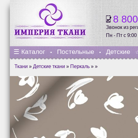
8 80
Звонок из ре
Пн - Пт с 9:00
☰
Каталог
Постельные
Детские
•
•
Ткани
»
Детские ткани
»
Перкаль
» »