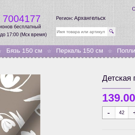
О
0 7004177
Архангельск
Регион:
гионов бесплатный
🔍
 до 17:00 (Мск время)
Бязь 150 см
Перкаль 150 см
Попли
☆
☆
☆
Детская 
139.0