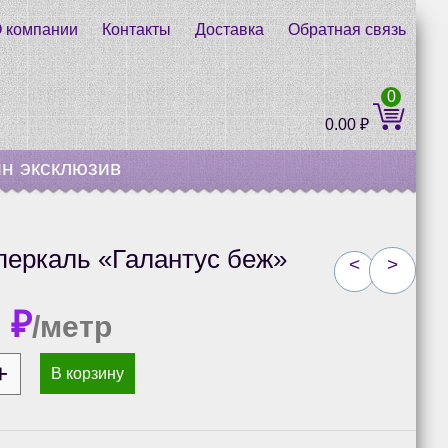
 компании
Контакты
Доставка
Обратная связь
0
0.00
₽
н эксклюзив
перкаль «Галантус беж»
<
>
0
₽
/метр
В корзину