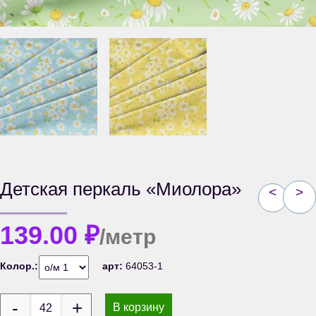
Детская перкаль «Миолора»
<
>
139.00
₽
/метр
Колор.:
арт:
64053-1
В корзину