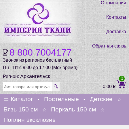
О компании
Контакты
Доставка
Обратная связь
8 800 7004177
Звонок из регионов бесплатный
Пн - Пт с 9:00 до 17:00 (Мск время)
Архангельск
Регион:
0
🔍
0.00
₽
☰
Каталог
Постельные
Детские
•
•
☆
Бязь 150 см
Перкаль 150 см
☆
☆
Поплин эксклюзив