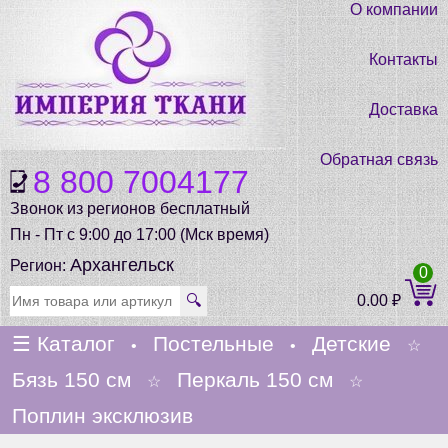
О компании
Контакты
Доставка
Обратная связь
8 800 7004177
Звонок из регионов бесплатный
Пн - Пт с 9:00 до 17:00 (Мск время)
Архангельск
Регион:
0
🔍
0.00
₽
☰
Каталог
Постельные
Детские
•
•
☆
Бязь 150 см
Перкаль 150 см
☆
☆
Поплин эксклюзив