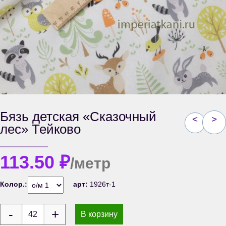
Бязь детская «Сказочный
<
>
лес» Тейково
113.50
₽
/метр
Колор.:
арт:
1926т-1
В корзину