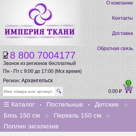
О компании
Контакты
Доставка
Обратная связь
8 800 7004177
Звонок из регионов бесплатный
Пн - Пт с 9:00 до 17:00 (Мск время)
Архангельск
Регион:
0
🔍
0.00
₽
☰
Каталог
Постельные
Детские
•
•
☆
Бязь 150 см
Перкаль 150 см
☆
☆
Поплин эксклюзив