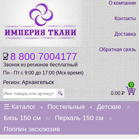
О компании
Контакты
Доставка
Обратная связь
8 800 7004177
Звонок из регионов бесплатный
Пн - Пт с 9:00 до 17:00 (Мск время)
Архангельск
Регион:
0
🔍
0.00
₽
☰
Каталог
Постельные
Детские
•
•
☆
Бязь 150 см
Перкаль 150 см
☆
☆
Поплин эксклюзив