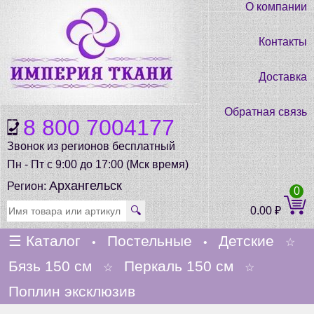
О компании
Контакты
Доставка
Обратная связь
8 800 7004177
Звонок из регионов бесплатный
Пн - Пт с 9:00 до 17:00 (Мск время)
Архангельск
Регион:
0
🔍
0.00
₽
☰
Каталог
Постельные
Детские
•
•
☆
Бязь 150 см
Перкаль 150 см
☆
☆
Поплин эксклюзив