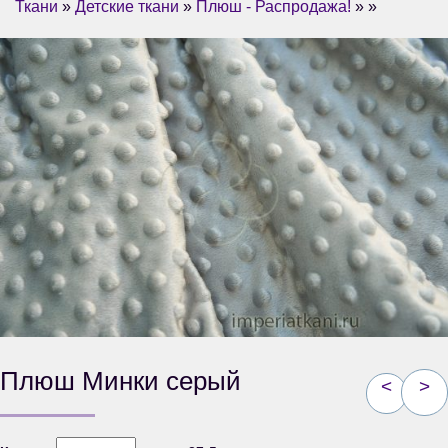
Ткани
»
Детские ткани
»
Плюш - Распродажа!
» »
Плюш Минки серый
<
>