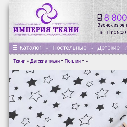
8 80
Звонок из ре
Пн - Пт с 9:00
☰
Каталог
Постельные
Детские
•
•
Ткани
»
Детские ткани
»
Поплин
» »