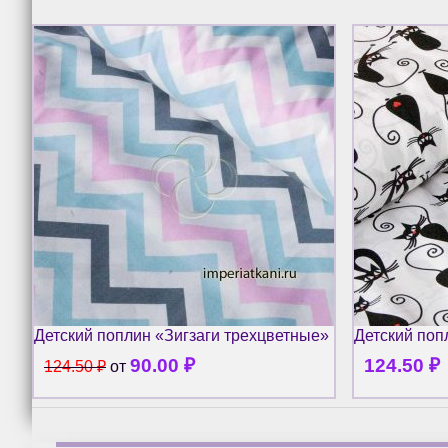
Детский поплин «Зигзаги трехцветные»
Детский поп
90.00
₽
124.50
₽
124.50
₽
от