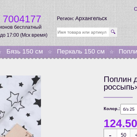
О
0 7004177
Архангельск
Регион:
гионов бесплатный
🔍
 до 17:00 (Мск время)
Бязь 150 см
Перкаль 150 см
Попли
☆
☆
☆
Поплин д
россыпь
Колор.:
124.5