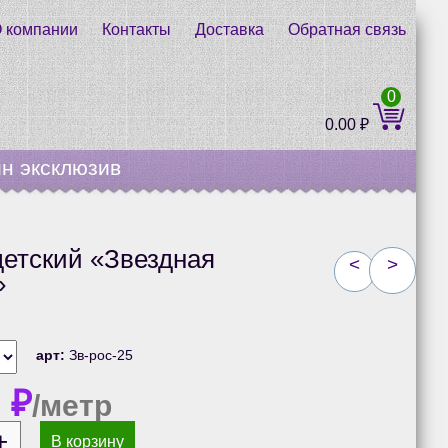
 компании
Контакты
Доставка
Обратная связь
0
0.00
₽
н эксклюзив
етский «Звездная
<
>
»
арт:
Зв-рос-25
0
₽
/метр
В корзину