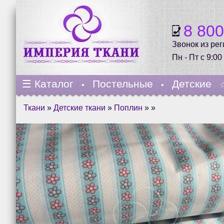
8 80
Звонок из ре
Пн - Пт с 9:00
☰
Каталог
Постельные
Детские
•
•
Ткани
»
Детские ткани
»
Поплин
» »