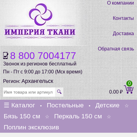
О компании
Контакты
Доставка
Обратная связь
8 800 7004177
Звонок из регионов бесплатный
Пн - Пт с 9:00 до 17:00 (Мск время)
Архангельск
Регион:
0
🔍
0.00
₽
☰
Каталог
Постельные
Детские
•
•
☆
Бязь 150 см
Перкаль 150 см
☆
☆
Поплин эксклюзив