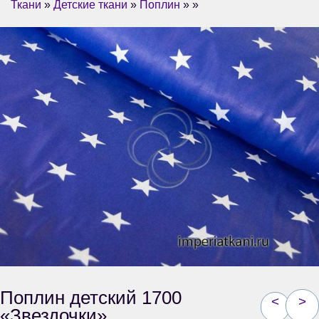
Ткани
»
Детские ткани
»
Поплин
» »
Поплин детский 1700
<
>
«Звездочки»