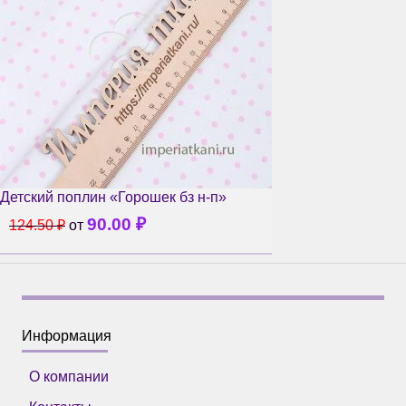
Детский поплин «Горошек бз н-п»
90.00
₽
124.50
₽
от
Информация
О компании