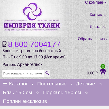
О компании
Контакты
Доставка
Обратная связь
8 800 7004177
Звонок из регионов бесплатный
Пн - Пт с 9:00 до 17:00 (Мск время)
Архангельск
Регион:
0
🔍
0.00
₽
☰
Каталог
Постельные
Детские
•
•
☆
Бязь 150 см
Перкаль 150 см
☆
☆
Поплин эксклюзив