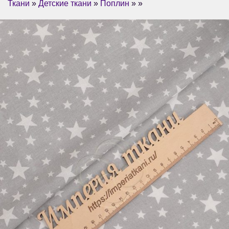
Ткани
»
Детские ткани
»
Поплин
» »