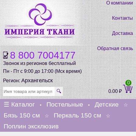
О компании
Контакты
Доставка
Обратная связь
8 800 7004177
Звонок из регионов бесплатный
Пн - Пт с 9:00 до 17:00 (Мск время)
Архангельск
Регион:
0
🔍
0.00
₽
☰
Каталог
Постельные
Детские
•
•
☆
Бязь 150 см
Перкаль 150 см
☆
☆
Поплин эксклюзив