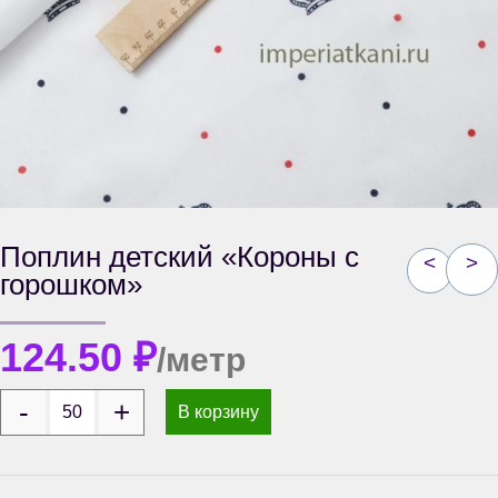
Поплин детский «Короны с
<
>
горошком»
124.50
₽
/метр
В корзину